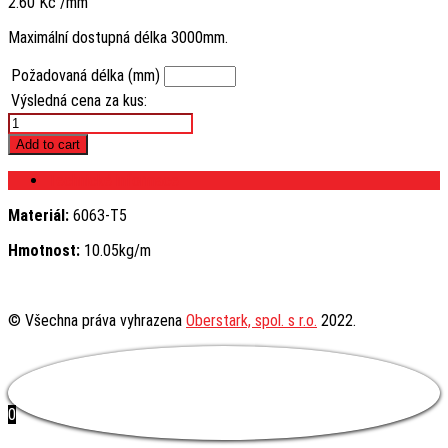
2.60
Kč
/mm
Maximální dostupná délka 3000mm.
Požadovaná délka (mm)
Výsledná cena za kus:
Profil
80x160
Add to cart
quantity
Technické informace
Materiál:
6063-T5
Hmotnost:
10.05kg/m
© Všechna práva vyhrazena
Oberstark, spol. s r.o.
2022.
0